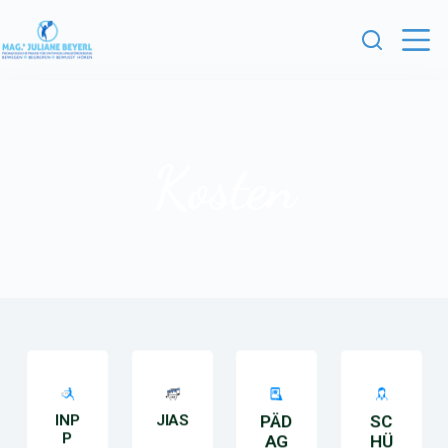
Kosten
INP
JIAS
PÄD
SC
P
AG
HÜ